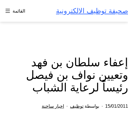
لتخطي
صحيفة توظيف الالكترونية
القائمة
لى
لمحتوى
إعفاء سلطان بن فهد
وتعيين نواف بن فيصل
رئيساً لرعاية الشباب
تم
مصنف
15/01/2011
بواسطة
توظيف
اخبار ساخنة
النشر
كـ
في