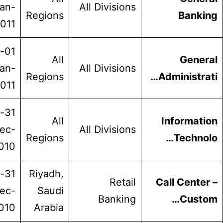
Jan-
All Divisions
Regions
Ban
2011
01-
All
Gen
Jan-
All Divisions
Regions
Administ
2011
31-
All
Inform
Dec-
All Divisions
Regions
Tech
2010
31-
Riyadh,
Retail
Call Cen
Dec-
Saudi
Banking
Cus
2010
Arabia