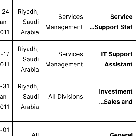
24-
Riyadh,
Services
Ser
Jan-
Saudi
Management
Support 
2011
Arabia
Riyadh,
17-Jan-
Services
IT Su
Saudi
2011
Management
Assi
Arabia
31-
Riyadh,
Invest
Jan-
Saudi
All Divisions
Sales
2011
Arabia
01-
All
Gen