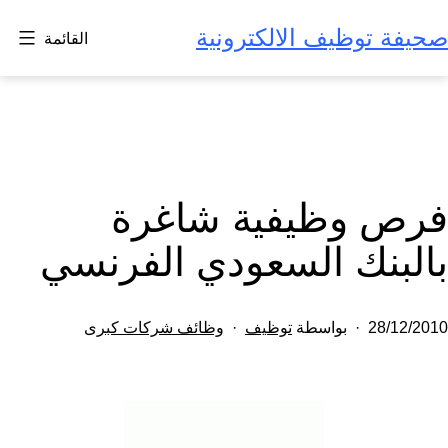
 توظيف الالكترونية
القائمة
ى
 وظيفية شاغرة
بنك السعودي الفرنسي
مصنف
28/
بواسطة
توظيف
وظائف شركات كبرى
نشر
كـ