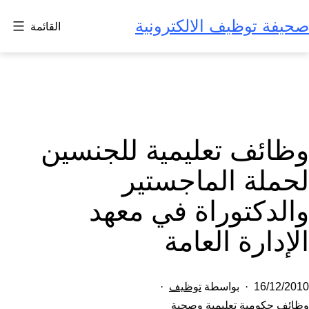
لتخطي
صحيفة توظيف الالكترونية
القائمة
لى
لمحتوى
وظائف تعليمية للجنسين
لحملة الماجستير
والدكتوراة في معهد
الإدارة العامة
تم
16/12/2010
بواسطة
توظيف
النشر
مصنف
وظائف حكومية تعليمية وصحية