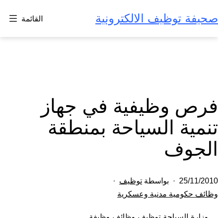
لتخطي
صحيفة توظيف الالكترونية
القائمة
لى
لمحتوى
فرص وظيفية في جهاز
تنمية السياحة بمنطقة
الجوف
تم
25/11/2010
بواسطة
توظيف
النشر
مصنف
وظائف حكومية مدنية وعسكرية
كـ
في
وزارة السياحة توظيف وظائف وظيفة