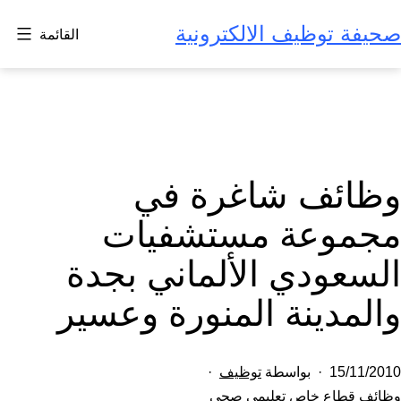
لتخطي
صحيفة توظيف الالكترونية
القائمة
لى
لمحتوى
وظائف شاغرة في
مجموعة مستشفيات
السعودي الألماني بجدة
والمدينة المنورة وعسير
تم
15/11/2010
بواسطة
توظيف
النشر
مصنف
وظائف قطاع خاص تعليمي صحي