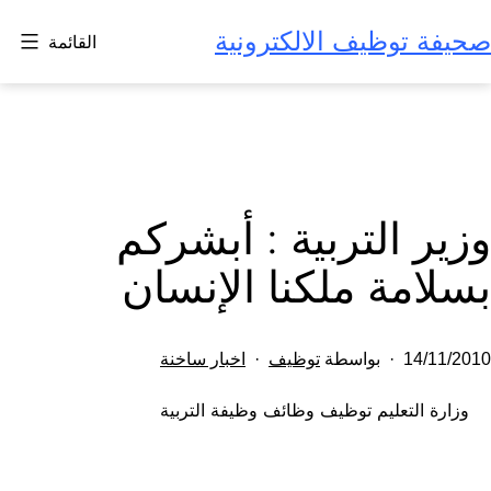
لتخطي
صحيفة توظيف الالكترونية
القائمة
لى
لمحتوى
وزير التربية : أبشركم
بسلامة ملكنا الإنسان
تم
مصنف
14/11/2010
بواسطة
توظيف
اخبار ساخنة
النشر
كـ
وزارة التعليم توظيف وظائف وظيفة التربية
في