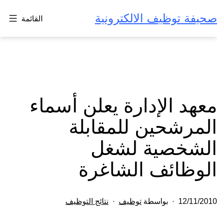
لتخطي
صحيفة توظيف الالكترونية
القائمة
لى
لمحتوى
معهد الإدارة يعلن أسماء
المرشحين للمقابلة
الشخصية لشغل
الوظائف الشاغرة
تم
مصنف
12/11/2010
بواسطة
توظيف
نتائج التوظيف
النشر
كـ