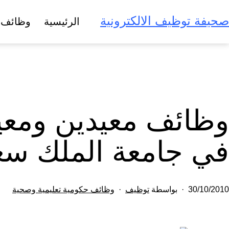
لتخطي
صحيفة توظيف الالكترونية
الرئيسية
وظائف 
لى
لمحتوى
وظائف معيدين ومعيد
في جامعة الملك سع
تم
مصنف
30/10/2010
بواسطة
توظيف
وظائف حكومية تعليمية وصحية
النشر
كـ
في