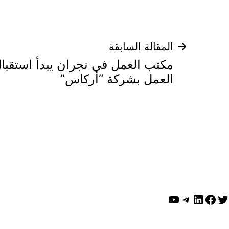
تصفّح
المقالة السابقة
مكتب العمل في نجران يبدأ استقبال
المقالات
العمل بشركة “أركاس”
ويتر
لينكد إن
فيسبوك
تيليجرام
يوتيوب