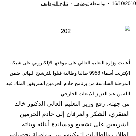
تم
مصنف
16/10/2010
بواسطة
توظيف
نتائج التوظيف
النشر
كـ
في
أعلنت وزارة التعليم العالي على موقعها الإلكتروني على شبكة
الإنترنت أسماء 9958 طالبا وطالبة قبلوا للترشيح النهائي ضمن
المرحلة السادسة من برنامج خادم الحرمين الشريفين الملك عبد
الله بن عبد العزيز للابتعاث الخارجي.
من جهته، رفع وزير التعليم العالي الدكتور خالد
العنقري، الشكر والعرفان إلى خادم الحرمين
الشريفين على تشجيع ومساندة أبنائه وبناته
الطلاب والطالبات لتمكينهم من مواصلة تحصيلهم