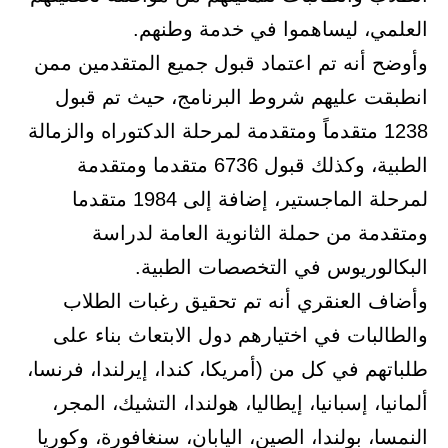
العلمي، ليساهموا في خدمة وطنهم.
وأوضح أنه تم اعتماد قبول جميع المتقدمين ممن
انطبقت عليهم شروط البرنامج، حيث تم قبول
1238 متقدماً ومتقدمة لمرحلة الدكتوراه والزمالة
الطبية، وكذلك قبول 6736 متقدما ومتقدمة
لمرحلة الماجستير، إضافة إلى 1984 متقدما
ومتقدمة من حملة الثانوية العامة لدراسة
البكالوريوس في التخصصات الطبية.
وأضاف العنقري أنه تم تحقيق رغبات الطلاب
والطالبات في اختيارهم دول الابتعاث بناء على
طلباتهم في كل من (أمريكا، كندا، إيرلندا، فرنسا،
ألمانيا، إسبانيا، إيطاليا، هولندا، التشيك، المجر،
النمسا، بولندا، الصين، اليابان، سنغافورة، وكوريا