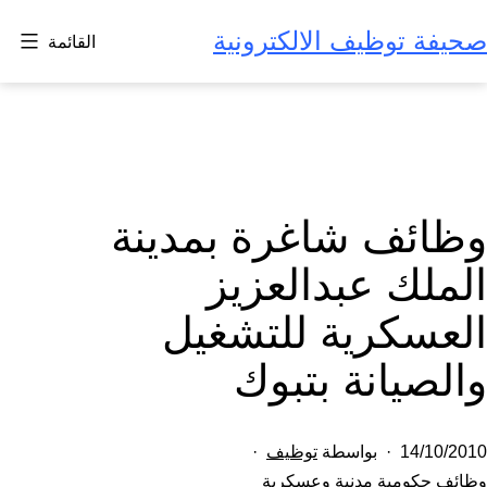
لتخطي
صحيفة توظيف الالكترونية
القائمة
لى
لمحتوى
وظائف شاغرة بمدينة
الملك عبدالعزيز
العسكرية للتشغيل
والصيانة بتبوك
تم
14/10/2010
بواسطة
توظيف
النشر
مصنف
وظائف حكومية مدنية وعسكرية