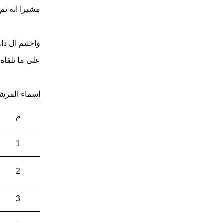
مشيرا انه تم اختيار 185 مرشح لدخول الاختبار ولن يتم ا
واختتم ال دا
على ما تلقاه
اسماء المرشح
م
1
2
3