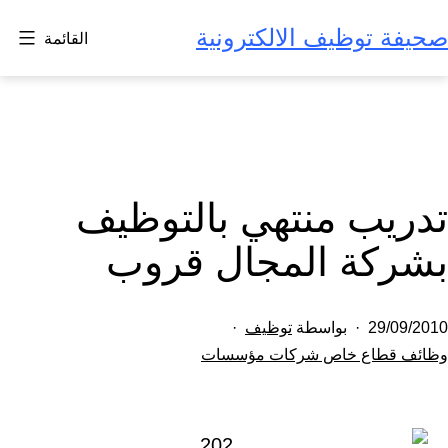
لتخطي
صحيفة توظيف الالكترونية
القائمة
لى
لمحتوى
تدريب منتهي بالتوظيف
بشركة المجال قروب
تم
29/09/2010
بواسطة
توظيف
النشر
مصنف
وظائف قطاع خاص شركات مؤسسات
كـ
في