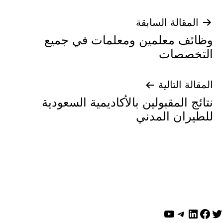
تصفّح
المقالة السابقة
وظائف معلمين ومعلمات في جميع
المقالات
التخصصات
المقالة التالية
نتائج المقبولين بالأكاديمية السعودية
للطيران المدني
ويتر
لينكد إن
فيسبوك
تيليجرام
يوتيوب