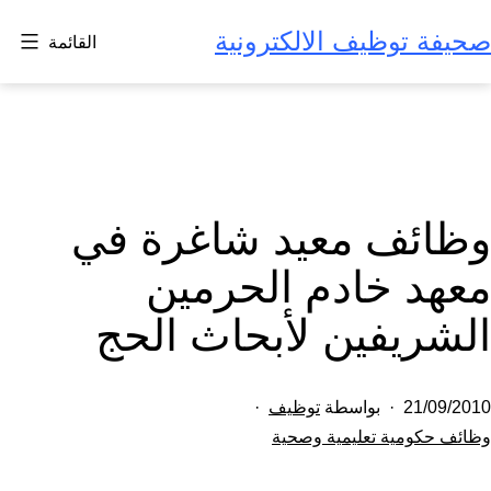
لتخطي
صحيفة توظيف الالكترونية
القائمة
لى
لمحتوى
وظائف معيد شاغرة في
معهد خادم الحرمين
الشريفين لأبحاث الحج
تم
21/09/2010
بواسطة
توظيف
النشر
مصنف
وظائف حكومية تعليمية وصحية
كـ
في