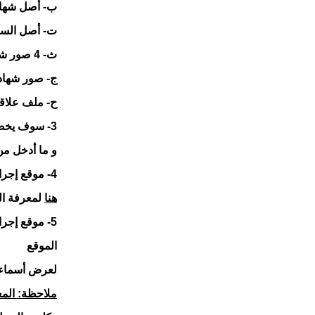
ب‌-
أصل شهادة
ت‌-
أصل السج
ث‌-
4 صور شمسية ملونة مقاس 4*6
ج‌-
صور شهادات
ح‌-
ملف علاق
3-
سوف يخضع 
و ما أدخل من
4-
موقع إجراء
هنا
لمعرفة ال
5-
موقع إجراء
الموقع
لعرض أسماء 