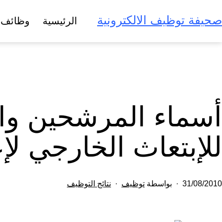
لتخطي
صحيفة توظيف الالكترونية
الرئيسية
وظائف 
لى
لمحتوى
أسماء المرشحين وال
للإبتعاث الخارجي لإع
تم
مصنف
31/08/2010
بواسطة
توظيف
نتائج التوظيف
النشر
كـ
في