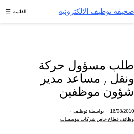
لتخطي
صحيفة توظيف الالكترونية
القائمة
لى
لمحتوى
طلب مسؤول حركة
ونقل , مساعد مدير
شؤون موظفين
تم
16/08/2010
بواسطة
توظيف
النشر
مصنف
وظائف قطاع خاص شركات مؤسسات
كـ
في