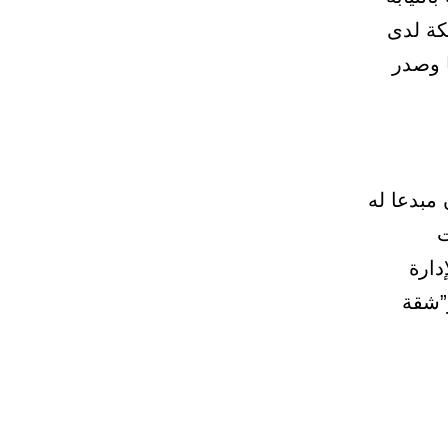
 للمملكة لدى
انيا وصدر
مبدعا له
ت
دارة
و”شقة