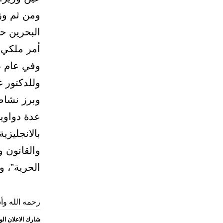
أمر ملكي كر
وفي عام 2004م صدر أمر ملكي كريم بتعيينه وزيرا للعمل.
وللدكتور غ
وبرز نشاط
عدة دواوين
بالانجليز
والقانون و
الحرية”، و
رحمه الله وأ
شارك الاعلان ال