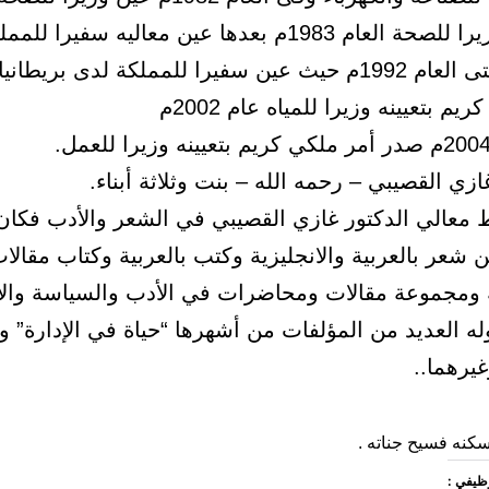
ومن ثم وزيرا للصحة العام 1983م بعدها عين معاليه سفيرا
البحرين حتى العام 1992م حيث عين سفيرا للمملكة لدى بريط
يم بتعيينه وزيرا للمياه عام 2002م
ازي القصيبي – رحمه الله – بنت وثلاثة أبناء.
 معالي الدكتور غازي القصيبي في الشعر والأدب فكان 
 شعر بالعربية والانجليزية وكتب بالعربية وكتاب مقالا
ية ومجموعة مقالات ومحاضرات في الأدب والسياسة والإ
له العديد من المؤلفات من أشهرها “حياة في الإدارة” 
غيرهما..
سكنه فسيح جناته .
وظيفي :