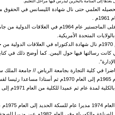
ل بعدها إلى المنامة بالبحرين ليدرس فيها مراحل التعليم.
تحصيله العلمي حتى نال شهادة الليسانس في الحقوق م
م .
ثم حصل على الماجستير عام 1964م في العلاقات الدولي
بالولايات المتحدة الأمريكية.
وفى العام 1970م نال شهادة الدكتوراه في العلاقات الدولية من
 كانت رسالتها فيها حول اليمن. كما أوضح ذلك في كتاب
لإدارة”.
را في كلية التجارة بجامعة الرياض // جامعة الملك سع
// من العام 1965م إلى العام 1970م ثم أستاذا مساعدا ر
السياسية بالكلية لمدة عام ثم عميدا للكل
وعين في العام 1974 مد
عين وزيرا للصناعة والكهرباء وفى العام 1982م عين و