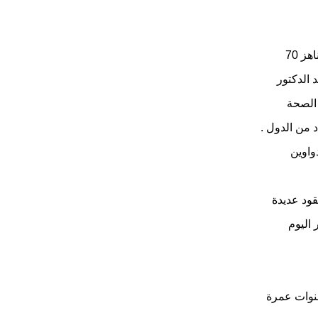
انتقل إلى رحمة الله تعالى صباح اليوم وزير العمل الدكتور غازي القصيبي عن عمر يناهز 70
 الدكتور
 الصحة
 من الدول .
دواوين
قود عديدة
اليوم
1940، حيث قضى فيها سنوات عمرة