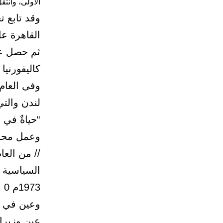
الأولى، وانتق
وقد تابع 
القاهرة عام 1961
كاليفورنيا 
لندن والتي
“حياةٌ في ا
وعمل محاض
1973م 0