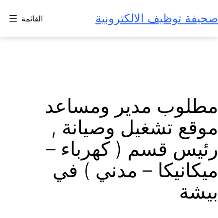
لتخطي
صحيفة توظيف الالكترونية
القائمة
لى
لمحتوى
مطلوب مدير ومساعد
موقع تشغيل وصيانة ,
رئيس قسم ( كهرباء –
ميكانيكا – مدني ) في
بيشة