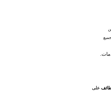
ن
19/08/14هـ ) ,وعلى جميع
مات.
طائف
على