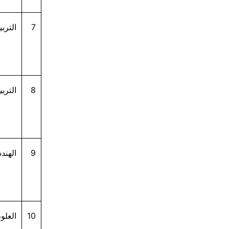
7
الترب
8
الترب
9
الهند
10
العلو