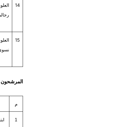
14
العلو
رجالي
15
العلو
نسوي
المرشحون لل
م
1
ابت