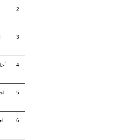
2
3
ا
4
أحل
5
اح
6
اح