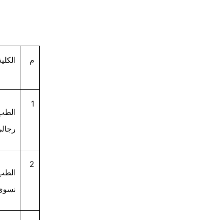
م
الكلية
1
الطب 
رجالي
2
الطب 
نسوي