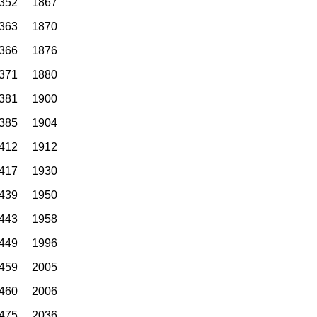
1867 1352 918 476 187 26
1870 1363 930 479 189 27
1876 1366 936 488 195 40
1880 1371 972 503 204 48
1900 1381 977 516 207 50
1904 1385 978 521 211 51
1912 1412 979 534 215 53
1930 1417 980 543 217 58
1950 1439 986 546 218 61
1958 1443 997 552 222 62
1996 1449 1003 555 223 64
2005 1459 1011 564 224 67
2006 1460 1018 573 240 68
2036 1475 1021 574 246 70