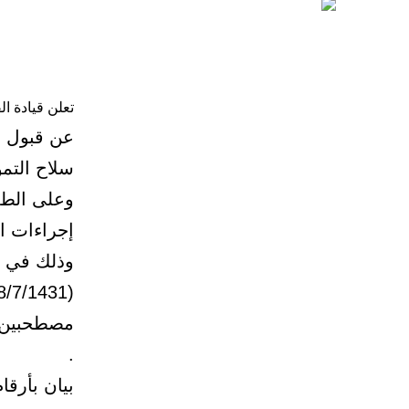
تعلن قيادة ال
سلاح التم
وعلى الطل
إجراءات ا
وذلك في مد
(28/7/1431هـ)
مصطحبين م
.
بيان بأرقا