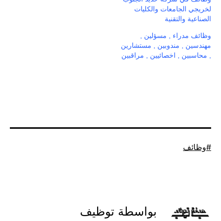
لخريجي الجامعات والكليات
الصناعية والتقنية
وظائف مدراء , مسؤلين ,
مهندسين , مندوبين , مستشارين
, محاسبين , اخصائيين , مراقبين
موسوم
وظائف
كـ
بواسطة توظيف