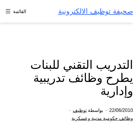
لتخطي
صحيفة توظيف الالكترونية
القائمة
لى
لمحتوى
التدريب التقني للبنات
يطرح وظائف تدريبية
وإدارية
تم
22/06/2010
بواسطة
توظيف
النشر
مصنف
وظائف حكومية مدنية وعسكرية
كـ
في