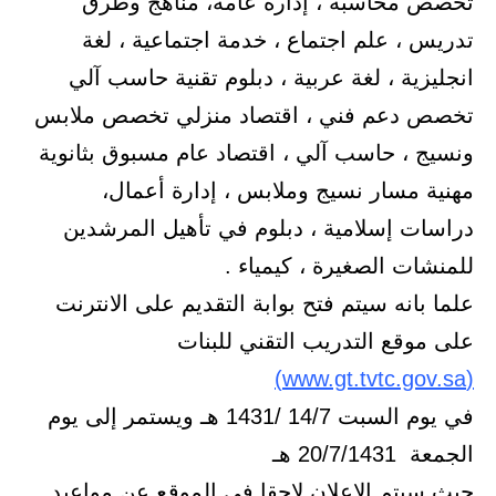
تخصص محاسبة ، إدارة عامة، مناهج وطرق
تدريس ، علم اجتماع ، خدمة اجتماعية ، لغة
انجليزية ، لغة عربية ، دبلوم تقنية حاسب آلي
تخصص دعم فني ، اقتصاد منزلي تخصص ملابس
ونسيج ، حاسب آلي ، اقتصاد عام مسبوق بثانوية
مهنية مسار نسيج وملابس ، إدارة أعمال،
دراسات إسلامية ، دبلوم في تأهيل المرشدين
للمنشات الصغيرة ، كيمياء .
علما بانه سيتم فتح بوابة التقديم على الانترنت
على موقع التدريب التقني للبنات
(www.gt.tvtc.gov.sa)
في يوم السبت 14/7 /1431 هـ ويستمر إلى يوم
الجمعة 20/7/1431 هـ
حيث سيتم الإعلان لاحقا في الموقع عن مواعيد