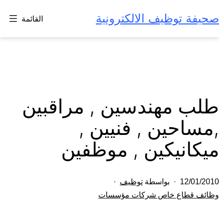
لتخطي
صحيفة توظيف الالكترونية
القائمة
لى
لمحتوى
طلب مهندسين , مراقبين
,مساحين , فنيين ,
ميكانيكين , موظفين
تم
12/01/2010
بواسطة
توظيف
النشر
مصنف
وظائف قطاع خاص شركات مؤسسات
كـ
في