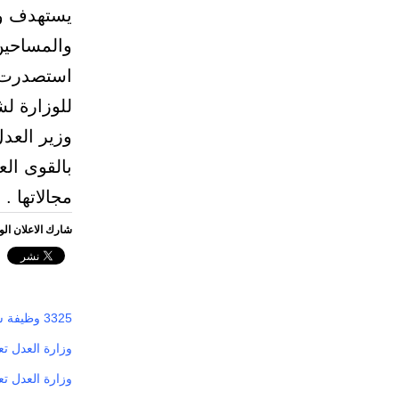
يستهدف وظ
والمساحين
استصدرت م
للوزارة لش
وزير العد
بالقوى الع
مجالاتها .
شارك الاعلان ال
3325 وظيفة شاغرة في وزارة العدل
وزارة العدل تع
وزارة العدل تع