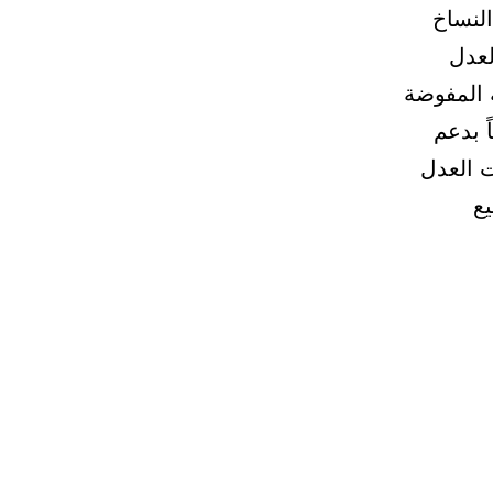
لنساخ
لعدل
 المفوضة
ً بدعم
ت العدل
يع