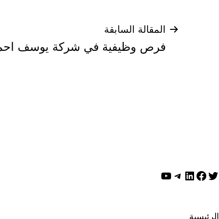
تصفّح
المقالة السابقة
فرص وظيفية في شركة يوسف احمد
المقالات
ويتر
لينكد إن
فيسبوك
تيليجرام
يوتيوب
الرئيسية