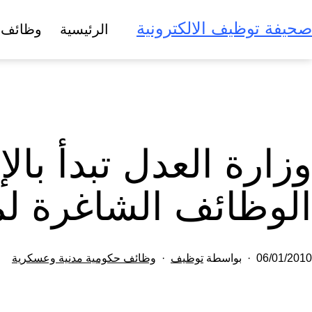
لتخطي
صحيفة توظيف الالكترونية
الرئيسية
وظائف 
لى
لمحتوى
وزارة العدل تبدأ ب
الوظائف الشاغرة 
تم
مصنف
06/01/2010
بواسطة
توظيف
وظائف حكومية مدنية وعسكرية
النشر
كـ
في