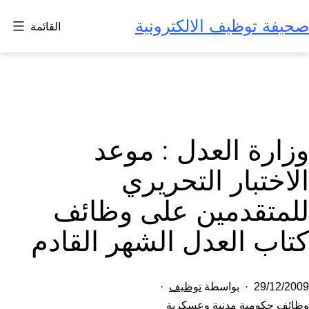
لتخطي
صحيفة توظيف الالكترونية
القائمة
لى
لمحتوى
وزارة العدل : موعد
الاختبار التحريري
للمتقدمين على وظائف
كتاب العدل الشهر القادم
تم
29/12/2009
بواسطة
توظيف
النشر
مصنف
وظائف حكومية مدنية وعسكرية