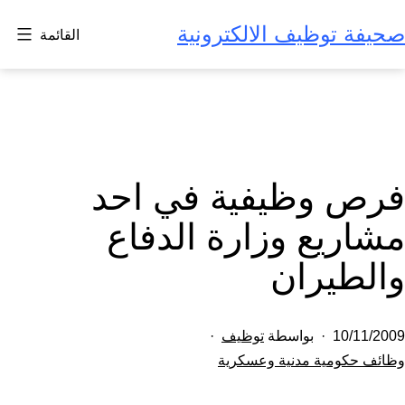
لتخطي
صحيفة توظيف الالكترونية
القائمة
لى
لمحتوى
فرص وظيفية في احد
مشاريع وزارة الدفاع
والطيران
تم
10/11/2009
بواسطة
توظيف
النشر
مصنف
وظائف حكومية مدنية وعسكرية
كـ
في