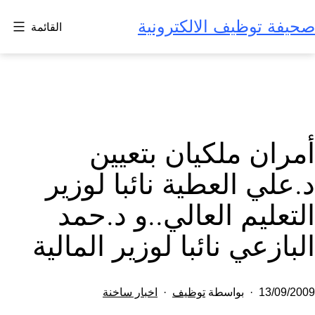
لتخطي
صحيفة توظيف الالكترونية
القائمة
لى
لمحتوى
أمران ملكيان بتعيين
د.علي العطية نائبا لوزير
التعليم العالي..و د.حمد
البازعي نائبا لوزير المالية
تم
مصنف
13/09/2009
بواسطة
توظيف
اخبار ساخنة
النشر
كـ