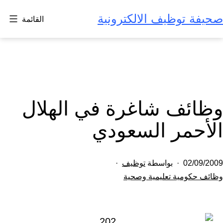
لتخطي
صحيفة توظيف الالكترونية
القائمة
لى
لمحتوى
وظائف شاغرة في الهلال
الأحمر السعودي
تم
02/09/2009
بواسطة
توظيف
النشر
مصنف
وظائف حكومية تعليمية وصحية
كـ
في