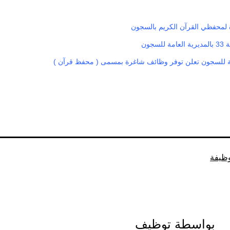
لمحفظي القرآن الكريم بالسجون
لسجون
مة للسجون تعلن توفر وظائف شاغرة بمسمى ( محفظ قرآن )
ظيفة
بواسطة توظيف