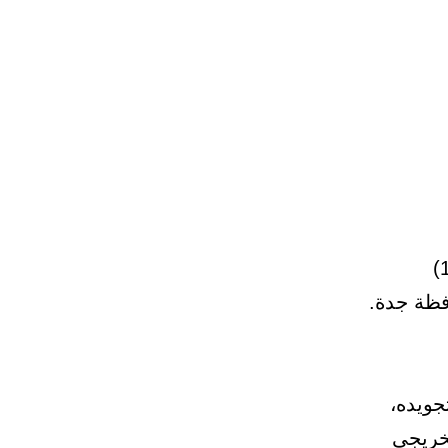
أعلنت المديرية العامة للسجون عن توفر وظيفة شاغرة رقم (181)
جويده،
لخريجي