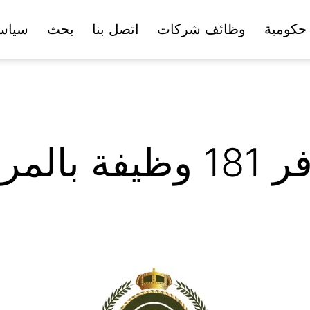
حكومية
وظائف شركات
اتصل بنا
بحث
سياس
بة 33