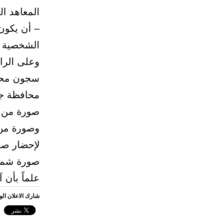
المعاهد ا
– أن يكون 
الشخصية وا
وعلى الرا
سجون محاف
محافظة جد
صورة من آ
وصورة من 
لإحضار صو
صورة شمسية حديثة مق
علماً بأن 
شارك الاعلان ال