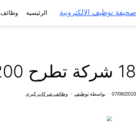
لتخطي
صحيفة توظيف الالكترونية
الرئيسية
وظائف 
لى
لمحتوى
18 شركة تطرح 200 وظفية لخريجي فرع الشرقية
تم
مصنف
07/06/2010
بواسطة
توظيف
وظائف شركات كبرى
النشر
كـ
في