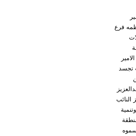
ير
ظمه فرع
ات
ة
لامير
ت تجسد
ن
دالعزيز
 النائب
تنمية
منطقة
سموه