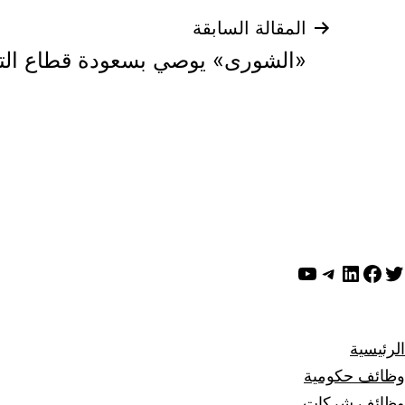
تصفّح
المقالة السابقة
«الشورى» يوصي بسعودة قطاع التش
المقالات
ويتر
لينكد إن
فيسبوك
تيليجرام
يوتيوب
الرئيسية
وظائف حكومية
وظائف شركات