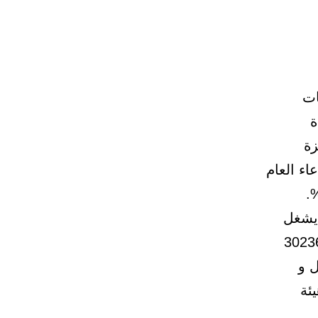
ات
دة
زة
ق والادعاء العام
 بلغ 1153902 وظيفة، يشغل
9191 وظائف، منها 616748 وظيفة للرجال، 302360
، منها 37128 للرجال و
يئة