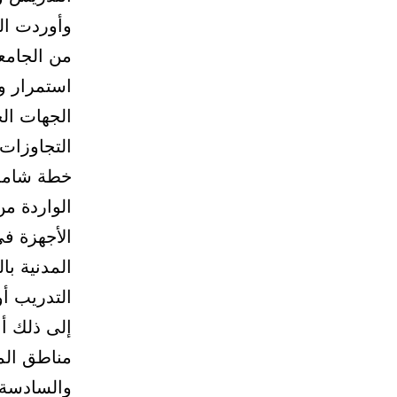
وأوردت ال
من الجامع
استمرار 
الجهات الح
التجاوزات 
خطة شاملة
الواردة من
الأجهزة في
المدنية با
التدريب أو 
مناطق الم
والسادسة 