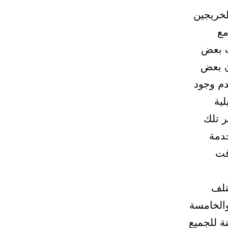
لخريجين
مع
ب بعض
أن بعض
دم وجود
ية
ر تلك
خدمة
قت
في مختلف
والخامسة
ة للجميع