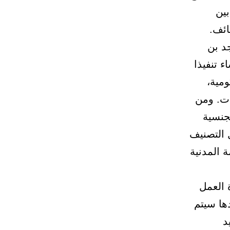
بين
ائف.
جد بن
 تنفيذا
ومية،
ات. ومن
جنسية
 التصنيف
 المدنية
 العمل
ه، بعدها سيتم
د