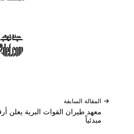
كـ
تصفّح
المقالة السابقة
معهد طيران القوات البرية يعلن أرق
المقالات
مبدئياً