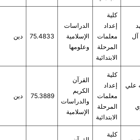
كلية
د
إعداد
الدراسات
آل
معلمات
الإسلامية
75.4833
دين
المرحلة
وعلومها
الابتدائية
كلية
القرآن
 علي
إعداد
الكريم
معلمات
75.3889
دين
والدراسات
ي
المرحلة
الإسلامية
الابتدائية
كلية
سن
القرآن