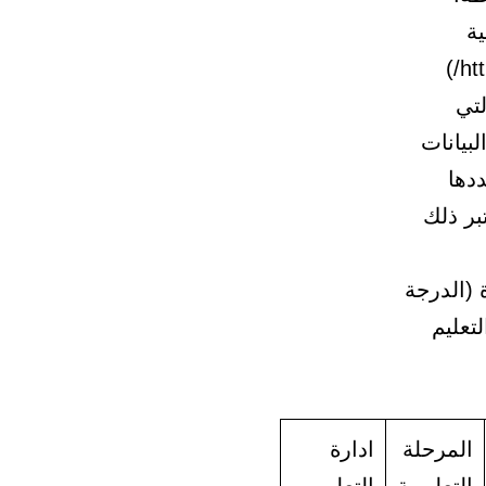
ية
والتعليم (بوابة التكامل الالكترونية ) (http://tkml.moe.gov.sa/portal/)
لتي
لبيانات
ددها
بر ذلك
 (الدرجة
لتعليم
المرحلة
ادارة