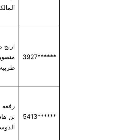
المالك
اريج 
******3927
منصور
طربيه
رفعه 
******5413
بن ها
الدوس