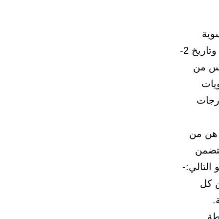
سوية
(الدفعة الثالثة) من الوظائف المحدثة بالأمر الملكي رقم( أ-121 ) وتاريخ 2-
 الخامس من
ويات
درجات
 وعددهن (128) مواطنه هن من
تتضمن
ه عن كل