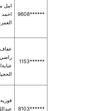
امل م
******9608
احمد
العمر
عفاف
راضي
******1153
عنايةال
الحجي
فوزيه
******8103
عبدالل