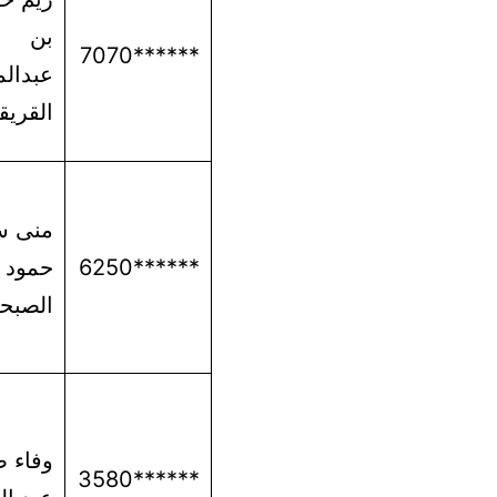
بن
******7070
عبدال
القري
منى س
******6250
حمود
الصبح
وفاء ص
******3580