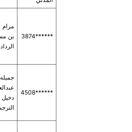
المدني
مرام 
******3874
بن مس
الرداد
جميله
عبدالع
******4508
دخيل ر
الترج