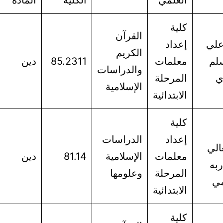
العلمي
الكلية
المادة
كلية
القرآن
علي
إعداد
الكريم
لم
معلمات
85.2311
دين
والدراسات
ي
المرحلة
الإسلامية
الابتدائية
كلية
إعداد
الدراسات
الي
معلمات
الإسلامية
81.14
دين
به
المرحلة
وعلومها
مي
الابتدائية
كلية