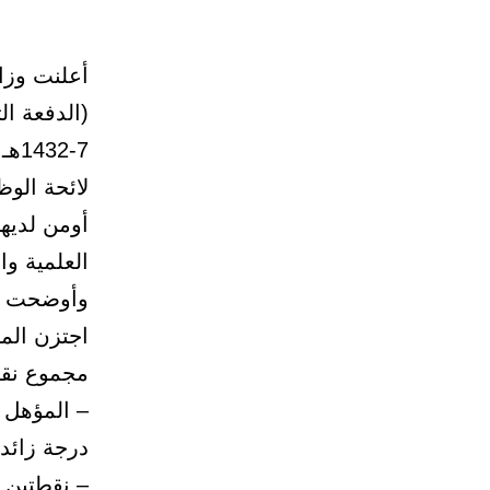
أعلنت وزار
لائحة الوظ
أومن لديهن
العلمية و
اجتزن الم
مجموع نقاط المفاضل
درجة زائده
– نقطتين ع