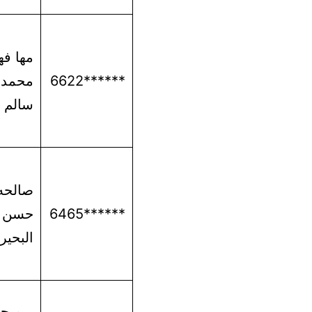
مها فه
******6622
محمد 
سالم
صالحه
******6465
حسن
البحير
ريم ح