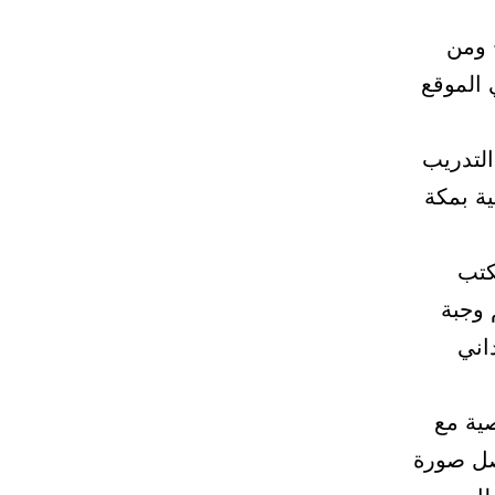
 ومن
 الموقع
لتدريب
ية بمكة
م المكتب
 وجبة
اني
ية مع
أصل صورة