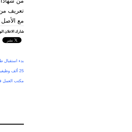
من شهادات
تعريف من 
مع الأصل ل
شارك الاعلان ال
بدء استقبال طلبات 26 ألف وظيفة في النقابة 
25 ألف وظيفية موسمية للسائقين وفنيي الحافلات براتب لا يقل عن 3 آلاف ريال
مكتب العمل في جدة يست