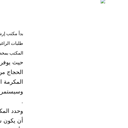
بدأ مكتب إرش
طلبات الراغ
المكتب بمخطط
الحجاج من
المكرمة ال
وسيستمر قب
.
وحدد المك
أن يكون س