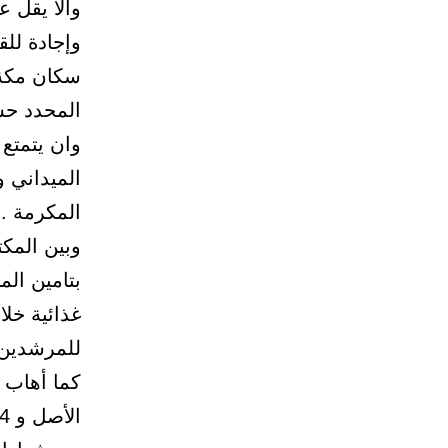
وألا يقل عمره 
وإجادة للق
سكان مكة 
المحدد حس
وان يتمتع
الميداني و
المكرمة .
بتامين الم
غذائية خل
للمرشدين 
كما أهاب 