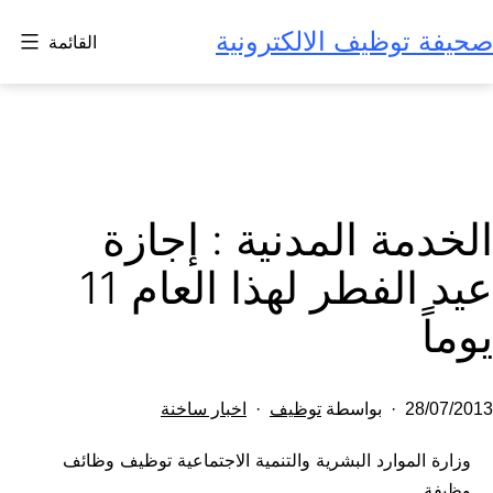
لتخطي
صحيفة توظيف الالكترونية
القائمة
لى
لمحتوى
الخدمة المدنية : إجازة
عيد الفطر لهذا العام 11
يوماً
تم
مصنف
28/07/2013
بواسطة
توظيف
اخبار ساخنة
النشر
كـ
وزارة الموارد البشرية والتنمية الاجتماعية توظيف وظائف
في
وظيفة