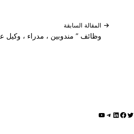
تصفّح
المقالة السابقة
وظائف ” مندوبين ، مدراء ، وكيل ع
المقالات
ويتر
لينكد إن
فيسبوك
تيليجرام
يوتيوب