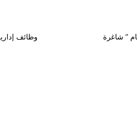
ام ” شاغرة
وظائف إداري