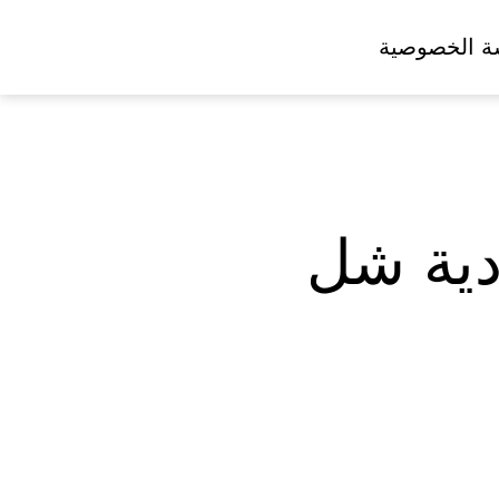
ة الخصوصية
دية شل