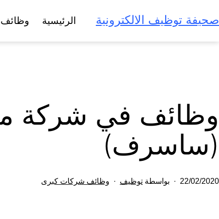
لتخطي
صحيفة توظيف الالكترونية
الرئيسية
وظائف 
لى
لمحتوى
وظائف في شركة مص
(ساسرف)
تم
مصنف
22/02/2020
بواسطة
توظيف
وظائف شركات كبرى
النشر
كـ
في