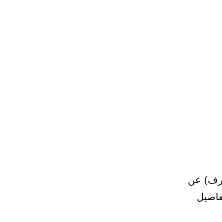
رف) عن
فاصيل