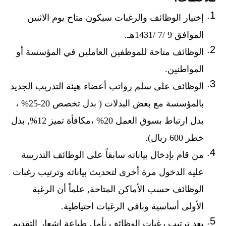
إختيار الوظائف والرغبات سيكون متاح يوم الاثنين
الموافق 9 /7 /1431هـ.
الوظائف متاحة للموظفين العاملين في المؤسسة أو
المواطنين.
الوظائف على سلم رواتب أعضاء هيئة التدريب الجديد
بالمؤسسة مع بعض البدلات ( بدل تخصص 20-25% ،
بدل ارتباط بسوق العمل 20% ،مكافأة تميز 12%, بدل
خطر 600 ريال).
من قام بإدخال بياناته سابقاً على الوظائف التدريبية
عليه الدخول مرة أخرى لتحديث بياناته وترتيب رغبات
الوظائف حسب الأماكن المتاحة, علماً أن الرغبة
الأولى أساسية وباقي الرغبات احتياطية.
بعد ترتيب رغبات الوظائف نأمل طباعة اشعار التقديم