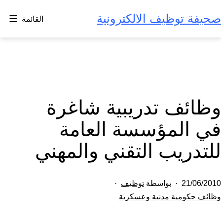
لتخطي
صحيفة توظيف الالكترونية
القائمة
لى
لمحتوى
وظائف تدريبية شاغرة
في المؤسسة العامة
للتدريب التقني والمهني
تم
21/06/2010
بواسطة
توظيف
النشر
مصنف
وظائف حكومية مدنية وعسكرية
كـ
في