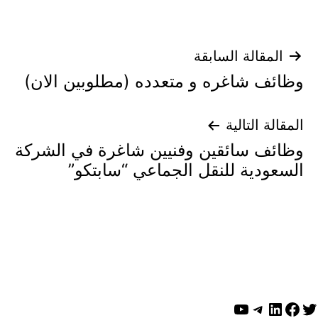
تصفّح
المقالة السابقة
وظائف شاغره و متعدده (مطلوبين الان)
المقالات
المقالة التالية
وظائف سائقين وفنيين شاغرة في الشركة
السعودية للنقل الجماعي “سابتكو”
ويتر
لينكد إن
فيسبوك
تيليجرام
يوتيوب