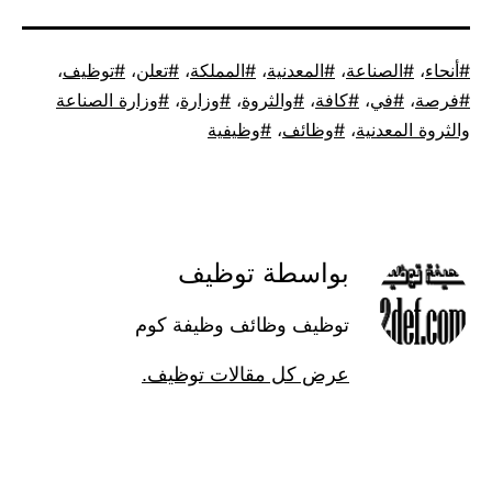
موسوم
أنحاء
،
الصناعة
،
المعدنية
،
المملكة
،
تعلن
،
توظيف
،
كـ
فرصة
،
في
،
كافة
،
والثروة
،
وزارة
،
وزارة الصناعة
والثروة المعدنية
،
وظائف
،
وظيفية
بواسطة توظيف
توظيف وظائف وظيفة كوم
عرض كل مقالات توظيف.