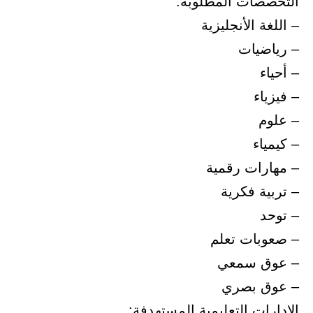
التخصصات المطلوبة:
– اللغة الأنجليزية
– رياضيات
– أحياء
– فيزياء
– علوم
– كيمياء
– مهارات رقمية
– تربية فكرية
– توحد
– صعوبات تعلم
– عوق سمعي
– عوق بصري
الإدارات التعليمية المستهدفة: