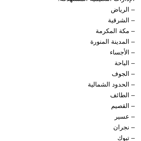
– الرياض
– الشرقية
– مكة المكرمة
– المدينة المنورة
– الأجساء
– الباحة
– الجوف
– الحدود الشمالية
– الطائف
– القصيم
– عسير
– نجران
– تبوك