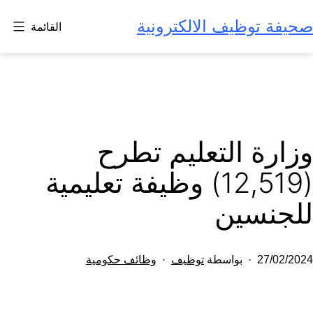
لتخطي
صحيفة توظيف الالكترونية
القائمة
لى
لمحتوى
وزارة التعليم تطرح
(12,519) وظيفة تعليمية
للجنسين
تم
مصنف
27/02/2024
بواسطة
توظيف
وظائف حكومية
النشر
كـ
في