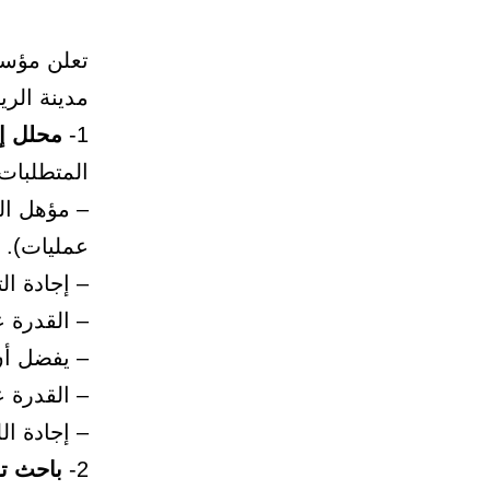
تعلن مؤسس
مدينة الر
1-
محلل إ
المتطلبات
– مؤهل ال
عمليات).
– إجادة ال
– القدرة ع
– يفضل أن يكو
– القدرة 
– إجادة الل
2-
باحث ت