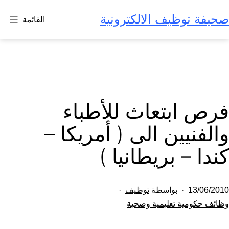
لتخطي
صحيفة توظيف الالكترونية
القائمة
لى
لمحتوى
فرص ابتعاث للأطباء
والفنيين الى ( أمريكا –
كندا – بريطانيا )
تم
13/06/2010
بواسطة
توظيف
النشر
مصنف
وظائف حكومية تعليمية وصحية
كـ
في