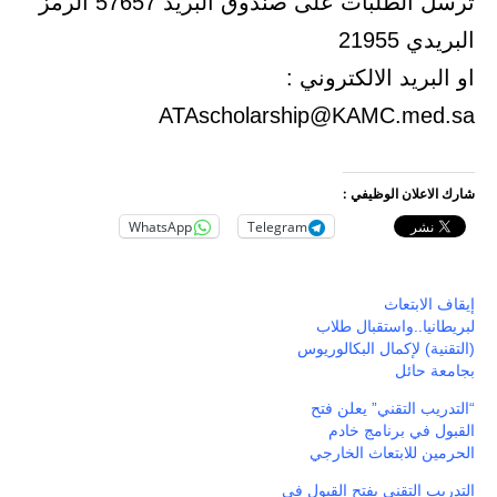
ترسل الطلبات على صندوق البريد 57657 الرمز
البريدي 21955
او البريد الالكتروني :
ATAscholarship@KAMC.med.sa
شارك الاعلان الوظيفي :
WhatsApp
Telegram
إيقاف الابتعاث
لبريطانيا..واستقبال طلاب
(التقنية) لإكمال البكالوريوس
بجامعة حائل
“التدريب التقني” يعلن فتح
القبول في برنامج خادم
الحرمين للابتعاث الخارجي
التدريب التقني يفتح القبول في