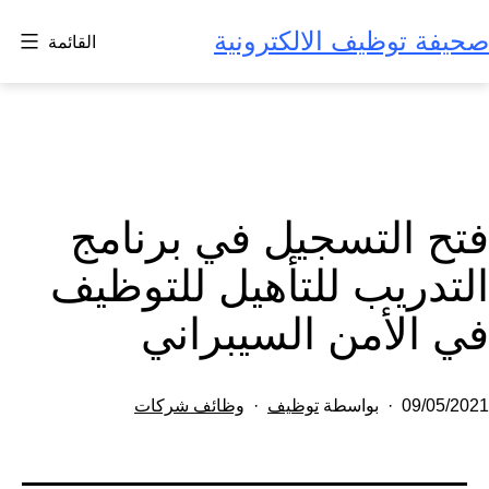
لتخطي
صحيفة توظيف الالكترونية
القائمة
لى
لمحتوى
فتح التسجيل في برنامج
التدريب للتأهيل للتوظيف
في الأمن السيبراني
تم
مصنف
09/05/2021
بواسطة
توظيف
وظائف شركات
النشر
كـ
في