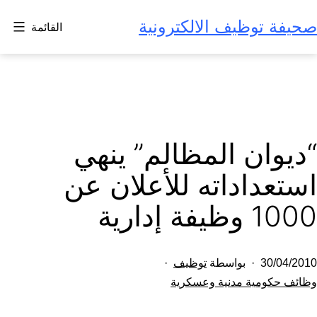
لتخطي
صحيفة توظيف الالكترونية
القائمة
لى
لمحتوى
“ديوان المظالم” ينهي
استعداداته للأعلان عن
1000 وظيفة إدارية
تم
30/04/2010
بواسطة
توظيف
النشر
مصنف
وظائف حكومية مدنية وعسكرية
كـ
في