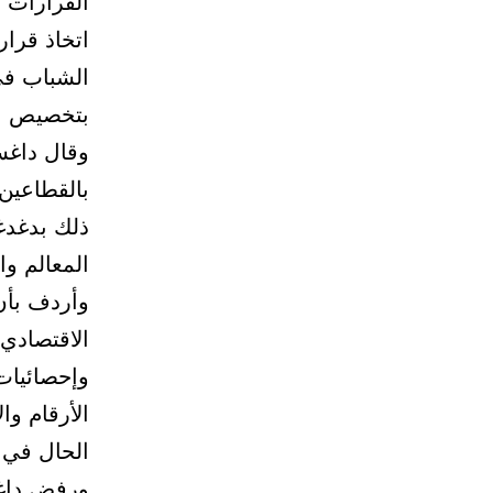
القرارات 
اتخاذ قرا
الشباب في
بتخصيص ال
وقال داغس
بالقطاعين
ذلك بدغدغ
المعالم وا
وأردف بأن
الاقتصادي 
وإحصائيات 
الأرقام و
الحال في ك
ورفض داغس