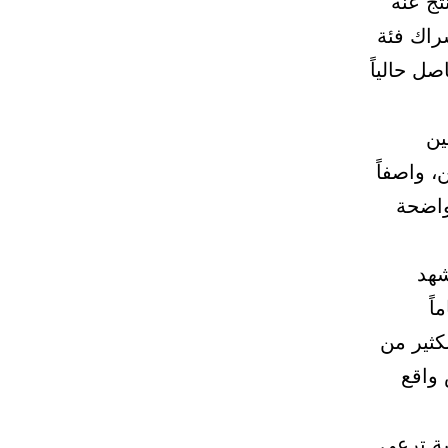
تج عنه
راك فئة
ل حالياً
ين
 واصفاً
واضحة
شهد
اً
لكثير من
 واقع
ة ترعى