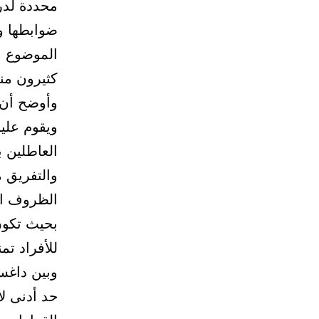
محددة لدرا
ضوابطها وا
الموضوع ب
كثيرون من
وأوضح أن 
ويقوم عليه
العاطلين ب
والتفريق م
الظروف ال
بحيث تكون
للأفراد ت
وبين داغس