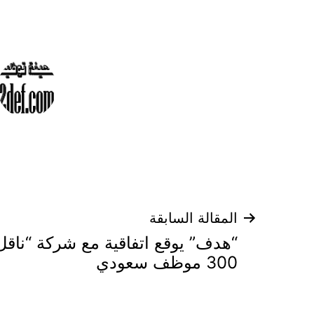
تصفّح
المقالة السابقة
“هدف” يوقع اتفاقية مع شركة “ناقل
المقالات
300 موظف سعودي