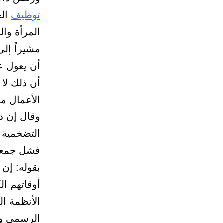
توظيف
الع
المرأة وا
مشيراً إل
أن يعول عل
أن ذلك لا
الأعمال م
التضخمية ت
فشل جمعية
بقوله: إن 
أوقاتهم ال
الأنظمة ا
الرسمي وا