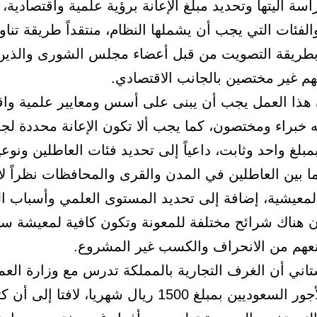
سة آليتها وتحديد مبلغ الإعانة برؤية علمية واقتصادية، 
لفئات التي يجب أن يشملها النظام، منتقداً طريقة تناو
طريقة التصويت من قبل أعضاء مجلس الشورى والذين 
هم غير مختصين بالجانب الاقتصادي.
هذا العمل يجب أن يبنى على أسس ومعايير علمية واق
 خبراء ومختصون، كما يجب ألا تكون الإعانة محددة لج
مبلغ واحد وثابت، داعياً إلى تحديد فئات العاطلين ونوع
ا بين العاطلين في المدن والقرى والمحافظات نظراً ل
معيشية، إضافة إلى تحديد المستوى العلمي وأسباب ا
 هناك شرائح مختلفة للمعونة وتكون كافية لمعيشة سو
منعهم من الانحراف والكسب غير المشروع.
تاني أن الغرف التجارية بالمملكة تدرس مع وزارة الع
حد أدنى لأجور السعوديين بمبلغ 1500 ريال شهريا، لافتا إ