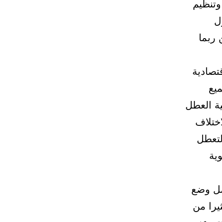
وتنظيم
ل
ربما
تصادية
ميع
ية العطل
اختلاف
لتعطل
ية
مل وضع
لى أن كثيرا من