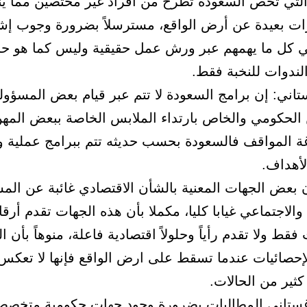
التي تخص السعودة تطرح من أفراد غير مختصين مما ين
رات بعيدة عن أرض الواقع، مسترسلاً بضرورة وجوب إش
 كل ما يهمهم عبر ورش عمل حقيقية وليس كما هو حاص
ندوات للنخبة فقط.
تاني: إن برامج السعودة لا تتم عبر قيام بعض المسؤول
 الحكومي والخاص بارتداء الملابس الخاصة ببعض المهن،
ة المواقف فالسعودة بحسب حديثه تتم ببرامج عملية 
لأهداف.
 بعض الجهات المعنية بالشأن الاقتصادي غائبة عن الم
والاجتماعي غيابا كليا، مكملا بأن هذه الجهات تقدم أرقام
فقط ولا تقدم رأياً وحلولاً اقتصادية فاعلة، منوهاً بأن ا
الإحصائيات عندما تسقط على ارض الواقع فإنها لا تعكس
ثير من الحالات.
تاني المطالبات بضرورة وجود جهات حكومية متخصص