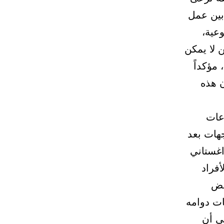
 بين عمل
عية،
 لا يمكن
مؤكداً
 هذه
الارتفاعات
جهات بعد
اغستاني
أفراد
عض
ت دوامه
ى أن