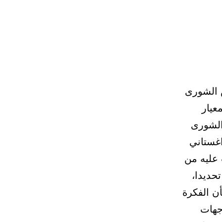
س الشورى
معيار
الشورى
اغستاني
 عليه من
تحديدا،
نوهاً بأن الفكرة
جهات