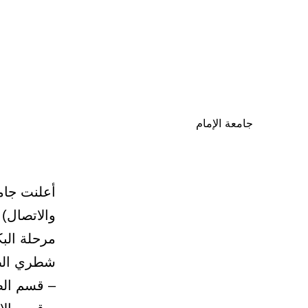
جامعة الإمام
أعلنت جامع
والاتصال)
شطري الطل
– قسم الص