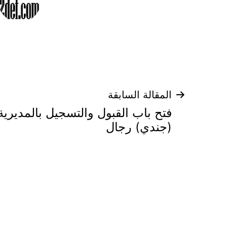
تصفّح
المقالة السابقة
فتح باب القبول والتسجيل بالمديري
المقالات
(جندي) رجال