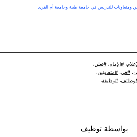
ن ومتعاونات للتدريس في جامعة طيبة وجامعة أم القرى
إعلام
،
الإمام
،
تعلن
،
ن
،
في
،
متعاونين
،
وظائف
،
وظيفة
،
بواسطة توظيف