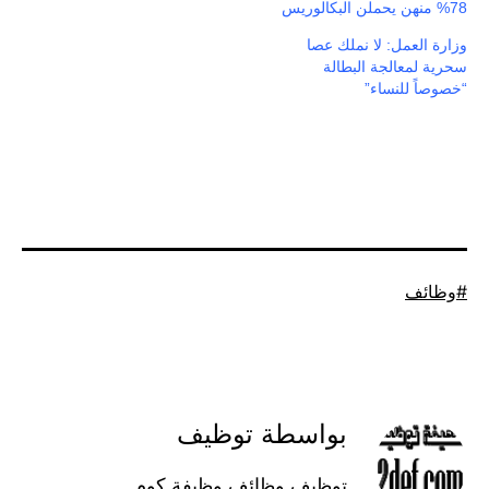
78% منهن يحملن البكالوريس
وزارة العمل: لا نملك عصا
سحرية لمعالجة البطالة
“خصوصاً للنساء”
موسوم
وظائف
كـ
بواسطة توظيف
توظيف وظائف وظيفة كوم