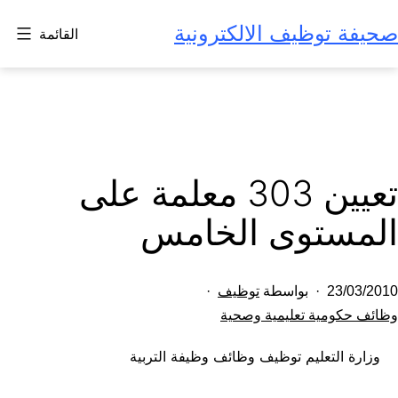
لتخطي
صحيفة توظيف الالكترونية
القائمة
لى
لمحتوى
تعيين 303 معلمة على
المستوى الخامس
تم
23/03/2010
بواسطة
توظيف
النشر
مصنف
وظائف حكومية تعليمية وصحية
كـ
في
وزارة التعليم توظيف وظائف وظيفة التربية