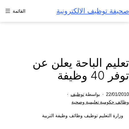
لتخطي
صحيفة توظيف الالكترونية
القائمة
لى
لمحتوى
تعليم الباحة يعلن عن
توفر 40 وظيفة
تم
22/01/2010
بواسطة
توظيف
النشر
مصنف
وظائف حكومية تعليمية وصحية
كـ
في
وزارة التعليم توظيف وظائف وظيفة التربية