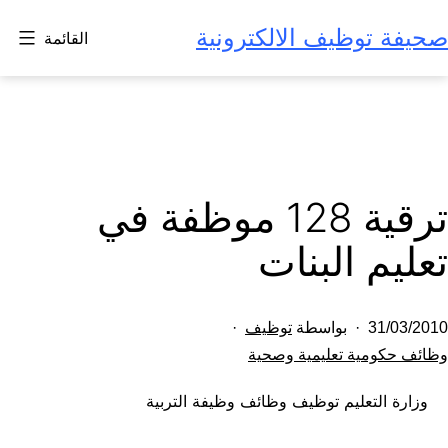
لتخطي
صحيفة توظيف الالكترونية
القائمة
لى
لمحتوى
ترقية 128 موظفة في
تعليم البنات
تم
31/03/2010
بواسطة
توظيف
النشر
مصنف
وظائف حكومية تعليمية وصحية
كـ
في
وزارة التعليم توظيف وظائف وظيفة التربية