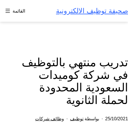
لتخطي
صحيفة توظيف الالكترونية
القائمة
لى
لمحتوى
تدريب منتهي بالتوظيف
في شركة كوميدات
السعودية المحدودة
لحملة الثانوية
تم
مصنف
25/10/2021
بواسطة
توظيف
وظائف شركات
النشر
كـ